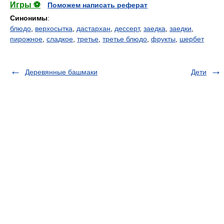
Игры ⚽
Поможем написать реферат
Синонимы
:
блюдо
,
верхосытка
,
дастархан
,
дессерт
,
заедка
,
заедки
,
пирожное
,
сладкое
,
третье
,
третье блюдо
,
фрукты
,
шербет
Деревянные башмаки
Дети