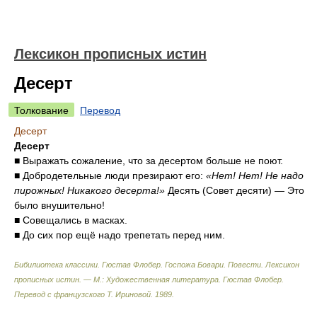
Лексикон прописных истин
Десерт
Толкование
Перевод
Десерт
Десерт
■ Выражать сожаление, что за десертом больше не поют.
■ Добродетельные люди презирают его:
«Нет! Нет! Не надо
пирожных! Никакого десерта!»
Десять (Совет десяти) — Это
было внушительно!
■ Совещались в масках.
■ До сих пор ещё надо трепетать перед ним.
Бибилиотека классики. Гюстав Флобер. Госпожа Бовари. Повести. Лексикон
прописных истин. — М.: Художественная литература
.
Гюстав Флобер.
Перевод с французского Т. Ириновой
.
1989
.