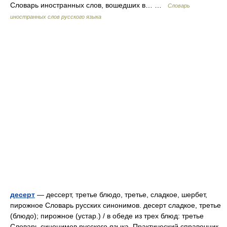
Словарь иностранных слов, вошедших в… …
Словарь
иностранных слов русского языка
десерт
— дессерт, третье блюдо, третье, сладкое, шербет,
пирожное Словарь русских синонимов. десерт сладкое, третье
(блюдо); пирожное (устар.) / в обеде из трех блюд: третье
Словарь синонимов русского языка. Практический справочник.