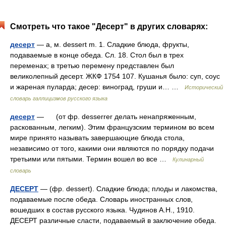
Смотреть что такое "Десерт" в других словарях:
десерт
— а, м. dessert m. 1. Сладкие блюда, фрукты,
подаваемые в конце обеда. Сл. 18. Стол был в трех
переменах; в третью перемену представлен был
великолепный десерт. ЖКФ 1754 107. Кушанья было: суп, соус
и жареная пуларда; десер: виноград, груши и… …
Исторический
словарь галлицизмов русского языка
десерт
— (от фр. desserrer делать ненапряженным,
раскованным, легким). Этим французским термином во всем
мире принято называть завершающие блюда стола,
независимо от того, какими они являются по порядку подачи
третьими или пятыми. Термин вошел во все …
Кулинарный
словарь
ДЕСЕРТ
— (фр. dessert). Сладкие блюда; плоды и лакомства,
подаваемые после обеда. Словарь иностранных слов,
вошедших в состав русского языка. Чудинов А.Н., 1910.
ДЕСЕРТ различные сласти, подаваемый в заключение обеда.