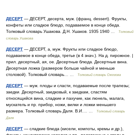
ДЕСЕРТ
— ДЕСЕРТ, десерта, муж. (франц. dessert). Фрукты,
конфеты или сладкое блюдо, подаваемое в конце обеда.
Толковый словарь Ушакова. Д.Н. Ушаков. 1935 1940 …
Толковый
словарь Ушакова
ДЕСЕРТ
— ДЕСЕРТ, а, муж. Фрукты или сладкое блюдо,
подаваемое в конце обеда, третье (в 4 знач.). На д. пирожное. |
прил. десертный, ая, ое. Десертные блюда. Десертные вина.
Десертная ложка (размером больше чайной и меньше
столовой). Толковый словарь… …
Толковый словарь Ожегова
ДЕСЕРТ
— муж. плоды и сласти, подаваемые после трапезы;
заедки. Десертный, заедковый, к заедкам, сластям
относящийся вина, сладкие и пахучие, как люнель, малага,
мускатель и пр. прибор, ножи, вилки и ложки меньшего
размера. Толковый словарь Даля. В.И.… …
Толковый словарь
Даля
ДЕСЕРТ
— сладкие блюда (кисели, компоты, кремы и др.),